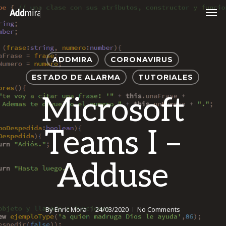
Skip
Men
to
main
content
ADDMIRA
CORONAVIRUS
ESTADO DE ALARMA
TUTORIALES
Microsoft
Teams I –
Adduse
By
Enric Mora
24/03/2020
No Comments