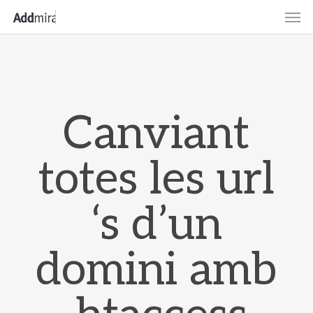
Skip
Men
to
main
content
Canviant
totes les url
‘s d’un
domini amb