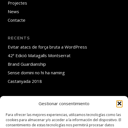
Projectes
News
Contacte
RECENTS
Evitar atacs de força bruta a WordPress
42ª Edició Matagalls Montserrat
Brand Guardianship
Sense domini no hi ha naming
Castanyada 2018
Gestionar consentimiento
SOBRE ADDMIRA
Para ofrecer las mejores experiencias, utilizamos tecnologías como las
C. Calvet 30 3er 1a
cookies para almacenar y/o acceder a la información del dispositivo. El
consentimiento de estas tecnologías nos permitirá procesar datos
08021 Barcelona