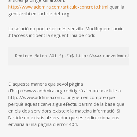
articles ja dirigeixin al .com:
http://www.addmira.com/articulo-concreto.html
quan la
gent arribi en l’article del .org.
La solució no podia ser més senzilla. Modifiquem l’arxiu
.htaccess incloent la següent línia de codi:
RedirectMatch 301 ^(.*)$ http://www.nuevodominio.
D’aquesta manera qualsevol pàgina
d’http://www.addmira.org redirigirà al mateix article a
http: //www.addmira.com… tingueu en compte que
perquè aquest canvi sigui efectiu partim de la base que
en els dos servidors existeix la mateixa informació. Si
l’article no existís al servidor que es redirecciona ens
enviaria a una pàgina d’error 404.