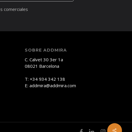
s comerciales
SOBRE ADDMIRA
C. Calvet 30 3er 1a
08021 Barcelona
T: +34 934 342 138
E: addmira@addmira.com
facebook
linkedin
instagram