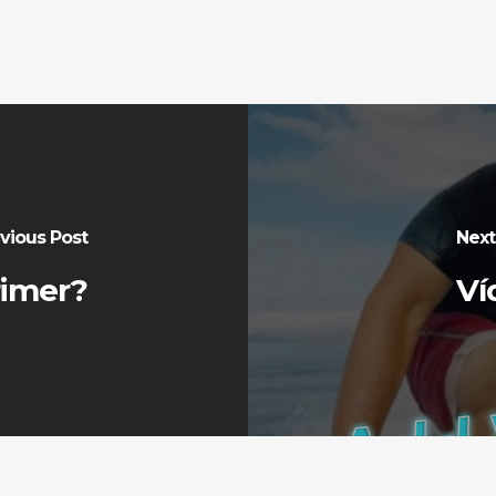
vious Post
Next
rimer?
Ví