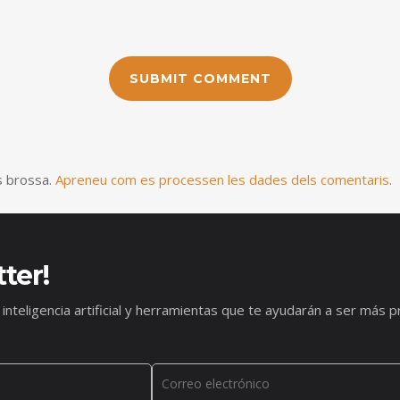
is brossa.
Apreneu com es processen les dades dels comentaris
.
ter!
 inteligencia artificial y herramientas que te ayudarán a ser má