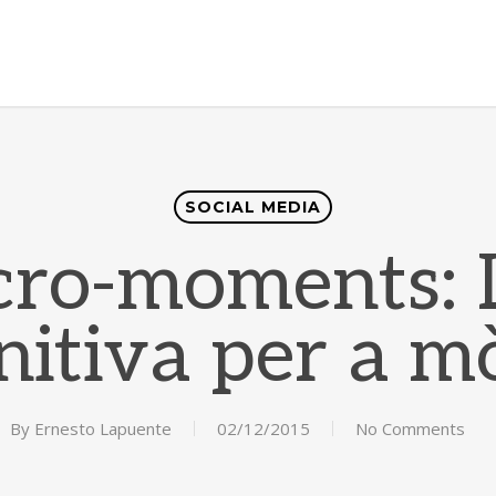
SOCIAL MEDIA
cro-moments: 
nitiva per a m
By
Ernesto Lapuente
02/12/2015
No Comments