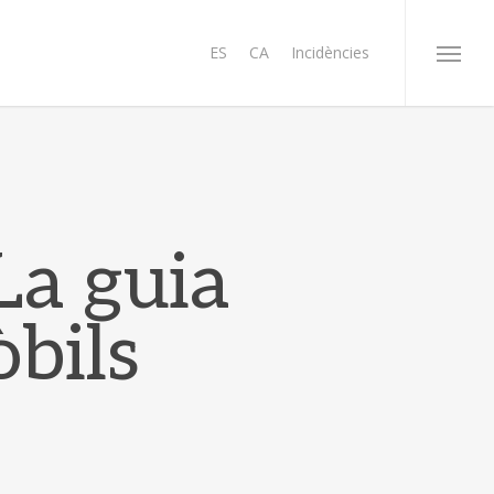
ES
CA
Incidències
Menu
La guia
òbils