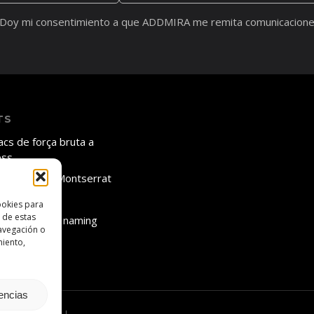
Doy mi consentimiento a que ADDMIRA me remita comunicacione
TS
acs de força bruta a
ess
ió Matagalls Montserrat
ardianship
ookies para
 de estas
mini no hi ha naming
avegación o
ada 2018
miento,
rencias