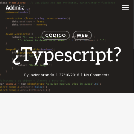
Skip
Men
to
main
content
CÓDIGO
WEB
¿Typescript?
By
Javier Aranda
27/10/2016
No Comments