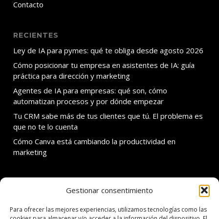
Contacto
RECIENTES
Ley de IA para pymes: qué te obliga desde agosto 2026
Cómo posicionar tu empresa en asistentes de IA: guía
práctica para dirección y marketing
Agentes de IA para empresas: qué son, cómo
automatizan procesos y por dónde empezar
Tu CRM sabe más de tus clientes que tú. El problema es
que no te lo cuenta
Cómo Canva está cambiando la productividad en
marketing
Gestionar consentimiento
SOBRE ADDMIRA
Para ofrecer las mejores experiencias, utilizamos tecnologías como las
C. Calvet 30 3er 1a
cookies para almacenar y/o acceder a la información del dispositivo. El