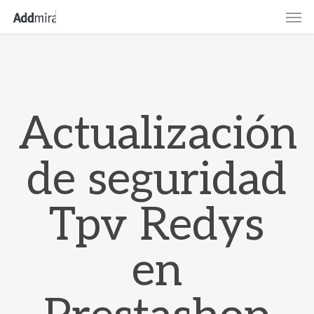
Skip
Men
to
main
content
Actualización
de seguridad
Tpv Redys
en