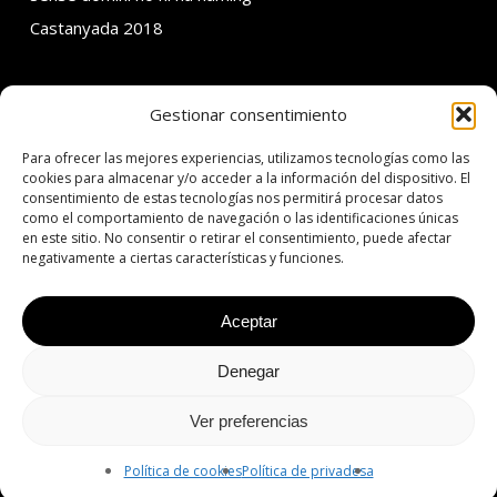
Castanyada 2018
Gestionar consentimiento
SOBRE ADDMIRA
Para ofrecer las mejores experiencias, utilizamos tecnologías como las
C. Calvet 30 3er 1a
cookies para almacenar y/o acceder a la información del dispositivo. El
consentimiento de estas tecnologías nos permitirá procesar datos
08021 Barcelona
como el comportamiento de navegación o las identificaciones únicas
en este sitio. No consentir o retirar el consentimiento, puede afectar
T: +34 934 342 138
negativamente a ciertas características y funciones.
E: addmira@addmira.com
Aceptar
Denegar
© 2026 ADDMIRA | 360º Agency Since 2001.
Aviso legal
|
Política de
privacidad
|
Política de cookies
Ver preferencias
facebook
linkedin
instagram
Política de cookies
Política de privadesa