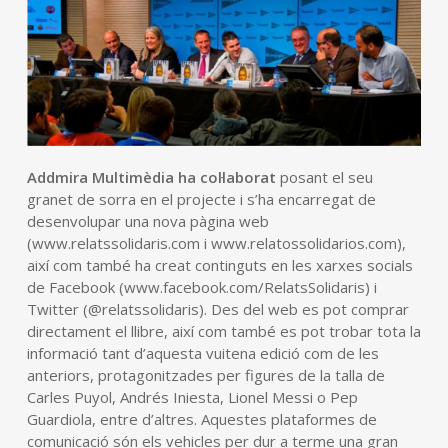
Addmira Multimèdia ha col·laborat
posant el seu
granet de sorra en el projecte i s’ha encarregat de
desenvolupar una nova pàgina web
(www.relatssolidaris.com i www.relatossolidarios.com),
així com també ha creat continguts en les xarxes socials
de Facebook (www.facebook.com/RelatsSolidaris) i
Twitter (@relatssolidaris). Des del web es pot comprar
directament el llibre, així com també es pot trobar tota la
informació tant d’aquesta vuitena edició com de les
anteriors, protagonitzades per figures de la talla de
Carles Puyol, Andrés Iniesta, Lionel Messi o Pep
Guardiola, entre d’altres. Aquestes plataformes de
comunicació són els vehicles per dur a terme una gran