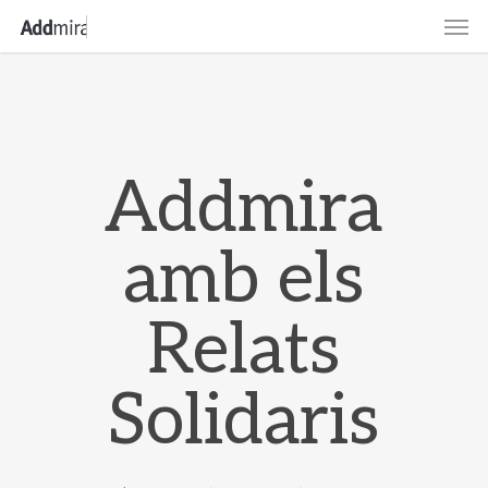
Skip
Men
to
main
content
Addmira
amb els
Relats
Solidaris