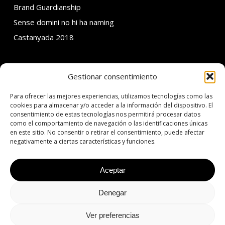
Brand Guardianship
Sense domini no hi ha naming
Castanyada 2018
Gestionar consentimiento
SOBRE ADDMIRA
Para ofrecer las mejores experiencias, utilizamos tecnologías como las
C. Calvet 30 3er 1a
cookies para almacenar y/o acceder a la información del dispositivo. El
consentimiento de estas tecnologías nos permitirá procesar datos
08021 Barcelona
como el comportamiento de navegación o las identificaciones únicas
en este sitio. No consentir o retirar el consentimiento, puede afectar
T: +34 934 342 138
negativamente a ciertas características y funciones.
E: addmira@addmira.com
Aceptar
Denegar
© 2026 ADDMIRA | 360º Agency Since 2001.
Aviso legal
|
Política de
privacidad
|
Política de cookies
Ver preferencias