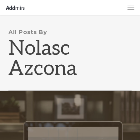
Skip
Men
to
main
content
All Posts By
Nolasc
Azcona