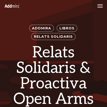
Skip
Men
to
main
content
ADDMIRA
LIBROS
RELATS SOLIDARIS
Relats
Solidaris &
Proactiva
Open Arms