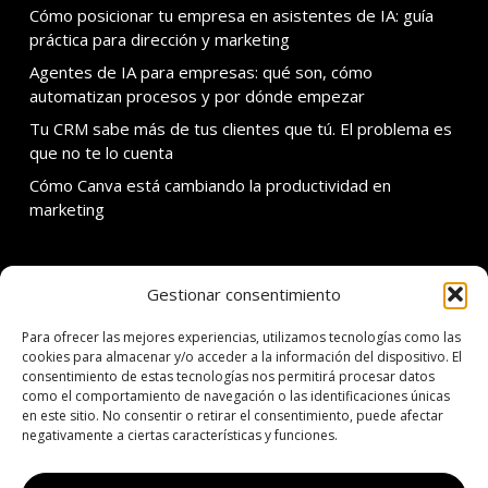
Cómo posicionar tu empresa en asistentes de IA: guía
práctica para dirección y marketing
Agentes de IA para empresas: qué son, cómo
automatizan procesos y por dónde empezar
Tu CRM sabe más de tus clientes que tú. El problema es
que no te lo cuenta
Cómo Canva está cambiando la productividad en
marketing
Gestionar consentimiento
SOBRE ADDMIRA
Para ofrecer las mejores experiencias, utilizamos tecnologías como las
C. Calvet 30 3er 1a
cookies para almacenar y/o acceder a la información del dispositivo. El
consentimiento de estas tecnologías nos permitirá procesar datos
08021 Barcelona
como el comportamiento de navegación o las identificaciones únicas
en este sitio. No consentir o retirar el consentimiento, puede afectar
T: +34 934 342 138
negativamente a ciertas características y funciones.
E: addmira@addmira.com