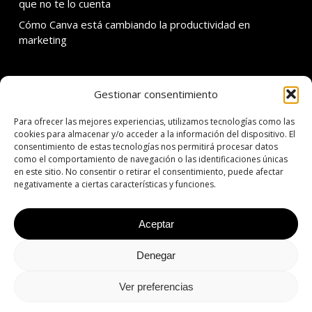
que no te lo cuenta
Cómo Canva está cambiando la productividad en
marketing
Gestionar consentimiento
SOBRE ADDMIRA
Para ofrecer las mejores experiencias, utilizamos tecnologías como las
C. Calvet 30 3er 1a
cookies para almacenar y/o acceder a la información del dispositivo. El
consentimiento de estas tecnologías nos permitirá procesar datos
08021 Barcelona
como el comportamiento de navegación o las identificaciones únicas
en este sitio. No consentir o retirar el consentimiento, puede afectar
T: +34 934 342 138
negativamente a ciertas características y funciones.
E: addmira@addmira.com
Aceptar
Denegar
© 2026 ADDMIRA | 360º Agency Since 2001.
Aviso legal
|
Política de
privacidad
|
Política de cookies
Ver preferencias