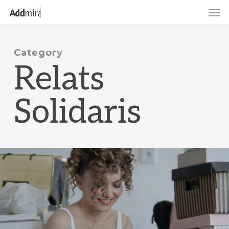
Skip
Men
to
main
content
Category
Relats
Solidaris