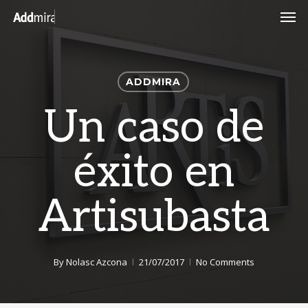
Skip
Men
to
main
content
ADDMIRA
Un caso de
éxito en
Artisubasta
By
Nolasc Azcona
21/07/2017
No Comments