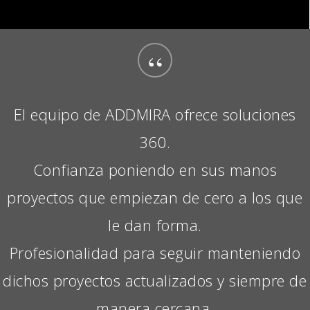
“
El equipo de ADDMIRA ofrece soluciones
360.
Confianza poniendo en sus manos
proyectos que empiezan de cero a los que
le dan forma.
Profesionalidad para seguir manteniendo
dichos proyectos actualizados y siempre de
manera cercana.