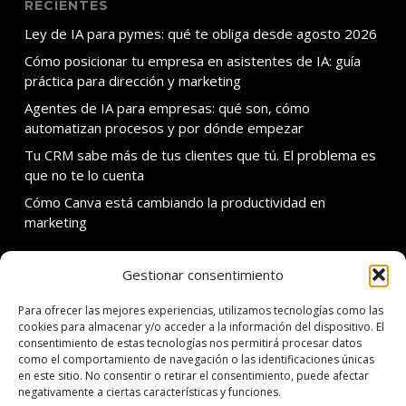
RECIENTES
Ley de IA para pymes: qué te obliga desde agosto 2026
Cómo posicionar tu empresa en asistentes de IA: guía
práctica para dirección y marketing
Agentes de IA para empresas: qué son, cómo
automatizan procesos y por dónde empezar
Tu CRM sabe más de tus clientes que tú. El problema es
que no te lo cuenta
Cómo Canva está cambiando la productividad en
marketing
Gestionar consentimiento
Para ofrecer las mejores experiencias, utilizamos tecnologías como las
SOBRE ADDMIRA
cookies para almacenar y/o acceder a la información del dispositivo. El
consentimiento de estas tecnologías nos permitirá procesar datos
C. Calvet 30 3er 1a
como el comportamiento de navegación o las identificaciones únicas
08021 Barcelona
en este sitio. No consentir o retirar el consentimiento, puede afectar
negativamente a ciertas características y funciones.
T: +34 934 342 138