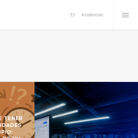
ES
Incidencias
Menu
E TENER
SIDADES
IPIO: