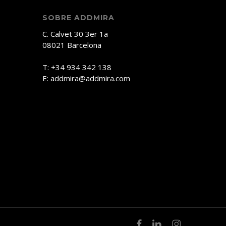
SOBRE ADDMIRA
C. Calvet 30 3er 1a
08021 Barcelona
T: +34 934 342 138
E: addmira@addmira.com
facebook
linkedin
instagram