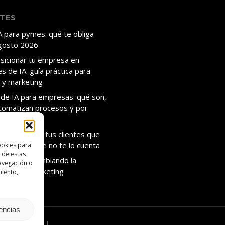
NTES
A para pymes: qué te obliga
gosto 2026
icionar tu empresa en
s de IA: guía práctica para
n y marketing
de IA para empresas: qué son,
omatizan procesos y por
mpezar
abe más de tus clientes que
roblema es que no te lo cuenta
ookies para
 de estas
va está cambiando la
avegación o
vidad en marketing
miento,
rencias
ca de privacidad
|