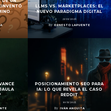
 DE UN
EINVENTÓ
LLMS VS. MARKETPLACES: EL
MINO
NUEVO PARADIGMA DIGITAL
21/01/2026
By
DA
ERNESTO LAPUENTE
AVANCE
POSICIONAMIENTO SEO PARA
JAULA
IA: LO QUE REVELA EL CASO
?
REDDIT
10/11/2025
By
ENTE
IVÁN ANGUITA