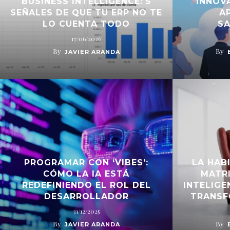
BUSINESS INTELLIGENCE: 5
INNOV
SEÑALES DE QUE TU ERP NO TE
A
LO CUENTA TODO
S
17/06/2026
By
By
JAVIER ARANDA
PROGRAMAR CON ‘VIBES’:
LA HAB
CÓMO LA IA ESTÁ
MATRI
REDEFINIENDO EL ROL DEL
INTELIGE
DESARROLLADOR
TRANSF
31/12/2025
By
By
JAVIER ARANDA