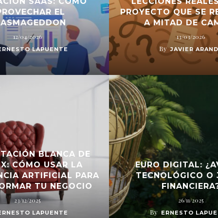
ACIÓN SAAS: CÓMO
LECCIONES REALES
PROVECHAR EL
PROYECTO QUE SE R
AASMAGEDDON
A MITAD DE CA
12/04/2026
13/03/2026
By
ERNESTO LAPUENTE
JAVIER ARAN
ITACIÓN BLANCA DE
X: CÓMO USAR LA
EURO DIGITAL: ¿
NCIA ARTIFICIAL PARA
TECNOLÓGICO O 
ORMAR TU NEGOCIO
FINANCIERA
23/12/2025
26/11/2025
By
ERNESTO LAPUENTE
ERNESTO LAPU