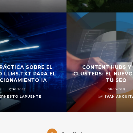
PRÁCTICA SOBRE EL
CONTENT HUBS Y
O LLMS.TXT PARA EL
CLUSTERS: EL NUEVO
CIONAMIENTO IA
TU SEO
17/10/2025
08/10/2025
By
ERNESTO LAPUENTE
IVÁN ANGUIT