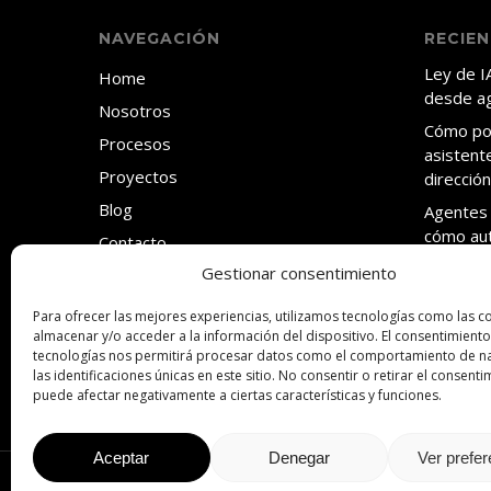
NAVEGACIÓN
RECIE
Ley de I
Home
desde a
Nosotros
Cómo pos
Procesos
asistente
Proyectos
direcció
Blog
Agentes 
cómo aut
Contacto
dónde e
Gestionar consentimiento
Tu CRM s
tú. El p
Para ofrecer las mejores experiencias, utilizamos tecnologías como las c
almacenar y/o acceder a la información del dispositivo. El consentimiento
Cómo Can
tecnologías nos permitirá procesar datos como el comportamiento de n
producti
las identificaciones únicas en este sitio. No consentir o retirar el consenti
puede afectar negativamente a ciertas características y funciones.
Aceptar
Denegar
Ver prefe
© 2026 ADDMIRA | 360º Agency Since 2001.
Aviso legal
|
Políti