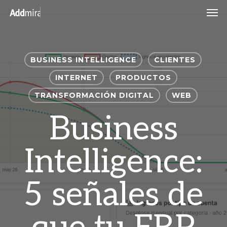
Skip
Men
to
main
content
BUSINESS INTELLIGENCE
CLIENTES
INTERNET
PRODUCTOS
TRANSFORMACIÓN DIGITAL
WEB
Business
Intelligence:
5 señales de