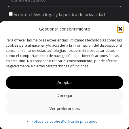
Acepto el Aviso legal y la politica de privacidad
Doy mi consentimiento a que ADDMIRA me remita
Gestionar consentimiento
comunicaciones comerciales
Para ofrecer las mejores experiencias, utilizamos tecnologías como las
cookies para almacenar y/o acceder a la información del dispositivo. El
consentimiento de estas tecnologías nos permitirá procesar datos
ENVIAR
como el comportamiento de navegación o las identificaciones únicas
en este sitio. No consentir o retirar el consentimiento, puede afectar
negativamente a ciertas características y funciones.
Aceptar
NAVEGACIÓN
Home
Denegar
Nosotros
Ver preferencias
Procesos
Proyectos
Política de cookies
Política de privacidad