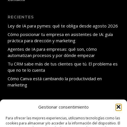
RECIENTES
Ley de IA para pymes: qué te obliga desde agosto 2026
Cómo posicionar tu empresa en asistentes de IA: guía
práctica para dirección y marketing
Agentes de IA para empresas: qué son, cómo
automatizan procesos y por dónde empezar
Tu CRM sabe más de tus clientes que tú. El problema es
que no te lo cuenta
Cómo Canva está cambiando la productividad en
marketing
Gestionar consentimiento
SOBRE ADDMIRA
Para ofrecer las mejores experiencias, utilizamos tecnologías como las
C. Calvet 30 3er 1a
cookies para almacenar y/o acceder a la información del dispositivo. El