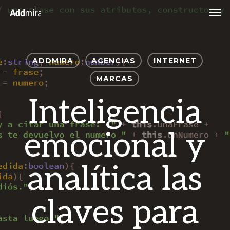
Skip
Men
to
main
content
ADDMIRA
AGENCIAS
INTERNET
MARCAS
Inteligencia
emocional y
analítica las
claves para