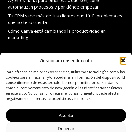
Agentes de IA para empresas: qué son, cómo
automatizan procesos y por dónde empezar
Tu CRM sabe más de tus clientes que tú. El problema es
que no te lo cuenta
Cómo Canva está cambiando la productividad en
marketing
Gestionar consentimiento
SOBRE ADDMIRA
Para ofrecer las mejores experiencias, utilizamos tecnologías como las
C. Calvet 30 3er 1a
cookies para almacenar y/o acceder a la información del dispositivo. El
consentimiento de estas tecnologías nos permitirá procesar datos
08021 Barcelona
como el comportamiento de navegación o las identificaciones únicas
en este sitio. No consentir o retirar el consentimiento, puede afectar
T: +34 934 342 138
negativamente a ciertas características y funciones.
E: addmira@addmira.com
Aceptar
Denegar