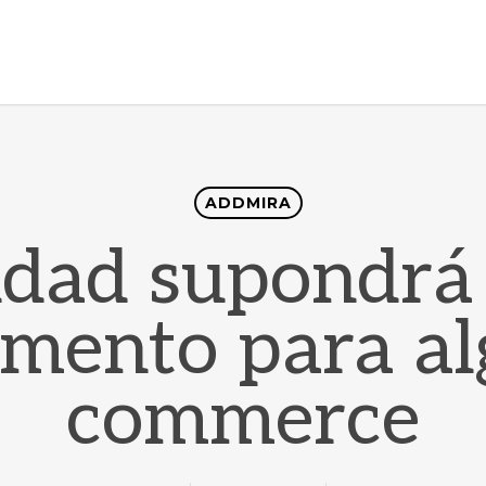
ADDMIRA
idad supondrá
emento para al
commerce