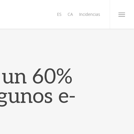
ES
CA
Incidencias
Menu
 un 60%
gunos e-