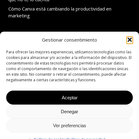
Cómo Canva está cambiando la productividad en
marketing
Gestionar consentimiento
SOBRE ADDMIRA
Para ofrecer las mejores experiencias, utilizamos tecnologías como las
C. Calvet 30 3er 1a
cookies para almacenar y/o acceder a la información del dispositivo. El
consentimiento de estas tecnologías nos permitirá procesar datos
08021 Barcelona
como el comportamiento de navegación o las identificaciones únicas
en este sitio. No consentir o retirar el consentimiento, puede afectar
T: +34 934 342 138
negativamente a ciertas características y funciones.
E: addmira@addmira.com
Aceptar
Denegar
© 2026 ADDMIRA | 360º Agency Since 2001.
Aviso legal
|
Política de
privacidad
|
Política de cookies
Ver preferencias
facebook
linkedin
instagram