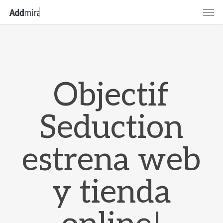
Skip
Men
to
main
content
Objectif
Seduction
estrena web
y tienda