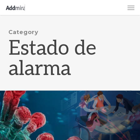
Skip
Men
to
main
content
Category
Estado de
alarma