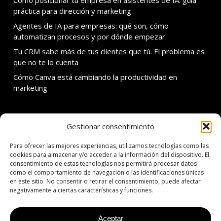
Cómo posicionar tu empresa en asistentes de IA: guía
práctica para dirección y marketing
Agentes de IA para empresas: qué son, cómo
automatizan procesos y por dónde empezar
Tu CRM sabe más de tus clientes que tú. El problema es
que no te lo cuenta
Cómo Canva está cambiando la productividad en
marketing
Gestionar consentimiento
SOBRE ADDMIRA
Para ofrecer las mejores experiencias, utilizamos tecnologías como las
C. Calvet 30 3er 1a
cookies para almacenar y/o acceder a la información del dispositivo. El
consentimiento de estas tecnologías nos permitirá procesar datos
08021 Barcelona
como el comportamiento de navegación o las identificaciones únicas
en este sitio. No consentir o retirar el consentimiento, puede afectar
T: +34 934 342 138
negativamente a ciertas características y funciones.
E: addmira@addmira.com
Aceptar