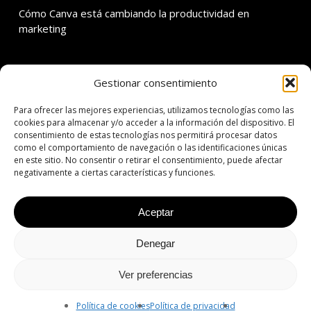
Cómo Canva está cambiando la productividad en
marketing
Gestionar consentimiento
SOBRE ADDMIRA
Para ofrecer las mejores experiencias, utilizamos tecnologías como las
C. Calvet 30 3er 1a
cookies para almacenar y/o acceder a la información del dispositivo. El
consentimiento de estas tecnologías nos permitirá procesar datos
08021 Barcelona
como el comportamiento de navegación o las identificaciones únicas
en este sitio. No consentir o retirar el consentimiento, puede afectar
T: +34 934 342 138
negativamente a ciertas características y funciones.
E: addmira@addmira.com
Aceptar
Denegar
© 2026 ADDMIRA | 360º Agency Since 2001.
Aviso legal
|
Política de
privacidad
|
Política de cookies
Ver preferencias
facebook
linkedin
instagram
Política de cookies
Política de privacidad