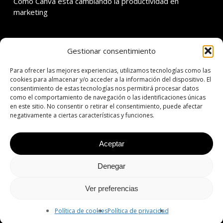
Cómo Canva está cambiando la productividad en
marketing
Gestionar consentimiento
SOBRE ADDMIRA
Para ofrecer las mejores experiencias, utilizamos tecnologías como las
C. Calvet 30 3er 1a
cookies para almacenar y/o acceder a la información del dispositivo. El
consentimiento de estas tecnologías nos permitirá procesar datos
08021 Barcelona
como el comportamiento de navegación o las identificaciones únicas
en este sitio. No consentir o retirar el consentimiento, puede afectar
T: +34 934 342 138
negativamente a ciertas características y funciones.
E: addmira@addmira.com
Aceptar
Denegar
© 2026 ADDMIRA | 360º Agency Since 2001.
Aviso legal
|
Política de
privacidad
|
Política de cookies
Ver preferencias
facebook
linkedin
instagram
Política de cookies
Política de privacidad