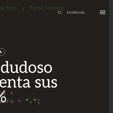
ES
Incidencias
Menu
A
 dudoso
enta sus
%