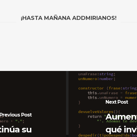
¡HASTA MAÑANA ADDMIRIANOS!
Next Post
Aument
Previous Post
inúa su
qué inv