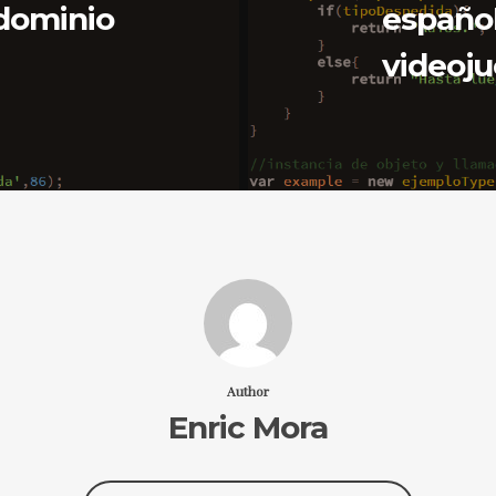
dominio
españo
videoj
Author
Enric Mora