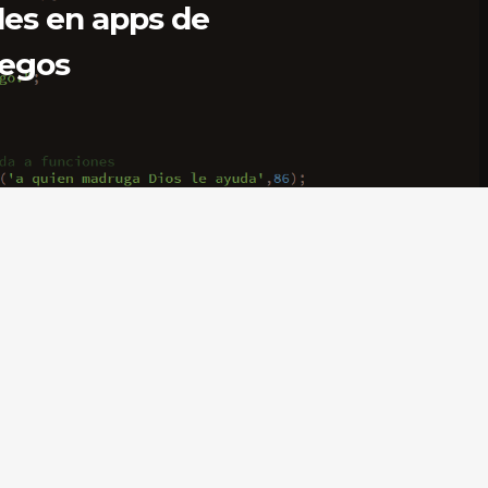
les en apps de
uegos