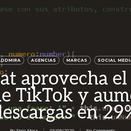
ADDMIRA
AGENCIAS
MARCAS
SOCIAL MEDI
at aprovecha el
de TikTok y aum
descargas en 29
By
Enric Mora
03/09/2020
No Comments