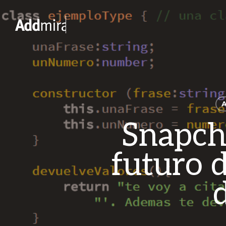
Skip
to
main
content
Snapch
futuro 