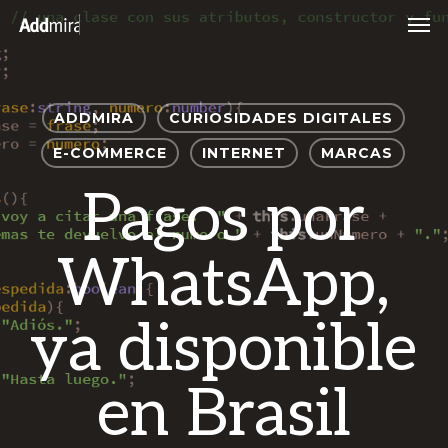
Skip
Men
to
main
content
ADDMIRA
CURIOSIDADES DIGITALES
E-COMMERCE
INTERNET
MARCAS
Pagos por
WhatsApp,
ya disponible
en Brasil