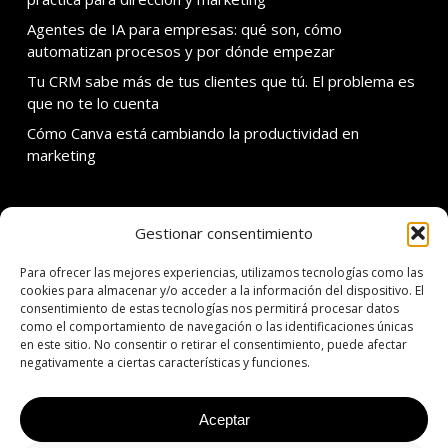
Agentes de IA para empresas: qué son, cómo
automatizan procesos y por dónde empezar
Tu CRM sabe más de tus clientes que tú. El problema es
que no te lo cuenta
Cómo Canva está cambiando la productividad en
marketing
Gestionar consentimiento
SOBRE ADDMIRA
Para ofrecer las mejores experiencias, utilizamos tecnologías como las
C. Calvet 30 3er 1a
cookies para almacenar y/o acceder a la información del dispositivo. El
consentimiento de estas tecnologías nos permitirá procesar datos
08021 Barcelona
como el comportamiento de navegación o las identificaciones únicas
en este sitio. No consentir o retirar el consentimiento, puede afectar
T: +34 934 342 138
negativamente a ciertas características y funciones.
E: addmira@addmira.com
Aceptar