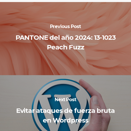
Previous Post
PANTONE del año 2024: 13-1023
Peach Fuzz
Next Post
Evitar ataques de fuerza bruta
en Wordpress