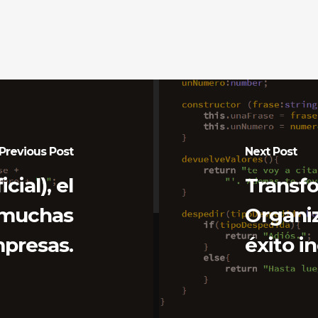
Previous Post
Next Post
cial), el
Transf
 muchas
Organiz
presas.
éxito i