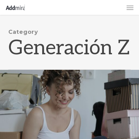
Skip
Men
to
main
content
Category
Generación Z