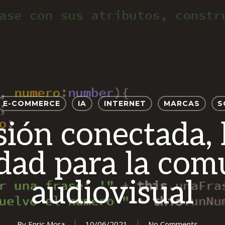
E-COMMERCE
IA
INTERNET
MARCAS
S
sión conectada, 
dad para la com
audiovisual
By
Enric Mora
10/06/2021
No Comments