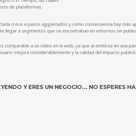
uegos o El Tiempo, las cuales
resto de plataformas.
nectada crece a pasos agigantados y como consecuencia hay más ap
te llegar a segmentos que se encontraban en entornos sin public
 es comparable a un vídeo en la web, ya que al emitirse en una pa
usuario mejora considerablemente y la calidad del impacto publici
LEYENDO Y ERES UN NEGOCIO... NO ESPERES H