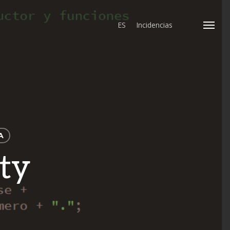
ES
Incidencias
Menu
A
ty