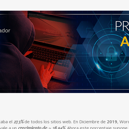
caba el
27.3%
de todos los sitios web. En Diciembre de
2019
, Wor
ivale a un
crecimiento de ~ 28.94%
. Ahora este porcentaje supone 