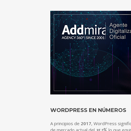
WORDPRESS EN NÚMEROS
A principios de
2017
, WordPress signifi
de mercado actual del
35,2%
, lo que equ