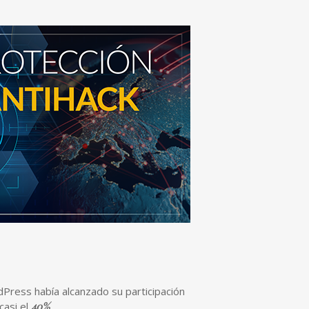
dPress había alcanzado su participación
casi el
40%
.